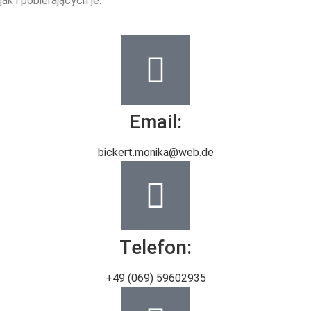
jak i pobierających je.
Email:
bickert.monika@web.de
Telefon:
+49 (069) 59602935