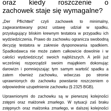
oraz kiedy roszczenie o
zachowek staje się wymagalne?
„Der Pflichtteil” czyli zachowek to minimalny,
zagwarantowany przez ustawę udział w spadku,
przysługujący bliskim krewnym testatora w przypadku ich
wydziedziczenia. Prawo do zachowku ogranicza swobodną
decyzję testatora w zakresie dysponowania spadkiem.
Spadkodawca nie może zatem całkowicie dowolnie i w
całości wydziedziczyć swoich najbliższych. A jeśli już
wcześniej rozporządził swoim majątkiem dokonując
darowizn i pomniejszając tym samym wartość spadku a
zatem również zachowku, wówczas po stronie
uprawnionych do zachowku powstanie roszczeniem o
odpowiednie uzupełnienie zachowku (§ 2325 BGB).
Uprawnionymi do zachowku są w pierwszej kolejności
zstępni oraz małżonek zmarłego. W sytuacji zaś braku
zstępnych oraz małżonka zmarłego, w dalszej kolejności